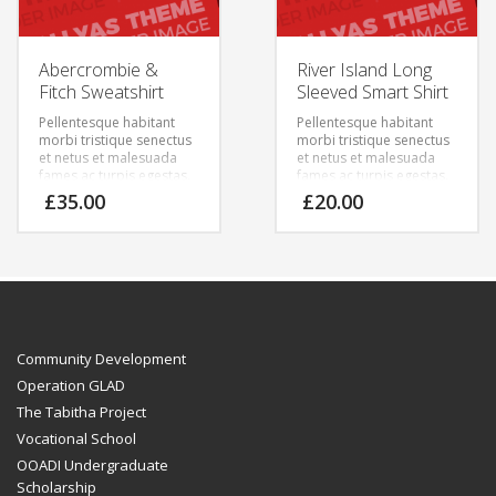
Abercrombie &
River Island Long
Fitch Sweatshirt
Sleeved Smart Shirt
Pellentesque habitant
Pellentesque habitant
morbi tristique senectus
morbi tristique senectus
et netus et malesuada
et netus et malesuada
fames ac turpis egestas.
fames ac turpis egestas.
Vestibulum tortor quam,
Vestibulum tortor quam,
£
35.00
£
20.00
feugiat vitae, ultricies
feugiat vitae, ultricies
eget, tempor sit amet,
eget, tempor sit amet,
ante. Donec eu libero sit
ante. Donec eu libero sit
amet quam egestas
amet quam egestas
semper. Aenean ultricies
semper. Aenean ultricies
mi vitae est. Mauris
mi vitae est. Mauris
placerat eleifend leo.
placerat eleifend leo.
Community Development
Operation GLAD
The Tabitha Project
Vocational School
OOADI Undergraduate
Scholarship