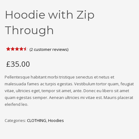
Hoodie with Zip
Through
(
2
customer reviews)
Rated
2
4.50
out of 5
£
35.00
based on
customer
ratings
Pellentesque habitant morbi tristique senectus et netus et
malesuada fames ac turpis egestas. Vestibulum tortor quam, feugiat
vitae, ultricies eget, tempor sit amet, ante. Donec eu libero sit amet
quam egestas semper. Aenean ultricies mi vitae est. Mauris placerat
eleifend leo.
Categories:
CLOTHING
,
Hoodies