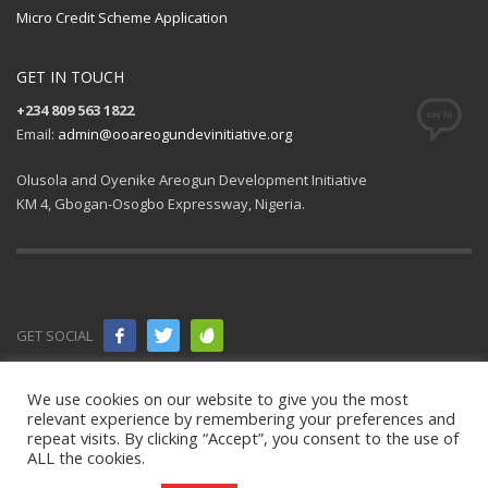
Micro Credit Scheme Application
GET IN TOUCH
+234 809 563 1822
Email:
admin@ooareogundevinitiative.org
Olusola and Oyenike Areogun Development Initiative
KM 4, Gbogan-Osogbo Expressway, Nigeria.
GET SOCIAL
© 2021 All
We use cookies on our website to give you the most
relevant experience by remembering your preferences and
rights
repeat visits. By clicking “Accept”, you consent to the use of
ALL the cookies.