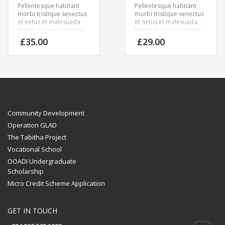
Pellentesque habitant
Pellentesque habitant
morbi tristique senectus
morbi tristique senectus
et netus et malesuada
et netus et malesuada
fames ac turpis egestas.
fames ac turpis egestas.
Vestibulum tortor quam,
Vestibulum tortor quam,
£
35.00
£
29.00
feugiat vitae, ultricies
feugiat vitae, ultricies
eget, tempor sit amet,
eget, tempor sit amet,
ante. Donec eu libero sit
ante. Donec eu libero sit
amet quam egestas
amet quam egestas
semper. Aenean ultricies
semper. Aenean ultricies
mi vitae est. Mauris
mi vitae est. Mauris
placerat eleifend leo.
placerat eleifend leo.
Community Development
Operation GLAD
The Tabitha Project
Vocational School
OOADI Undergraduate
Scholarship
Micro Credit Scheme Application
GET IN TOUCH