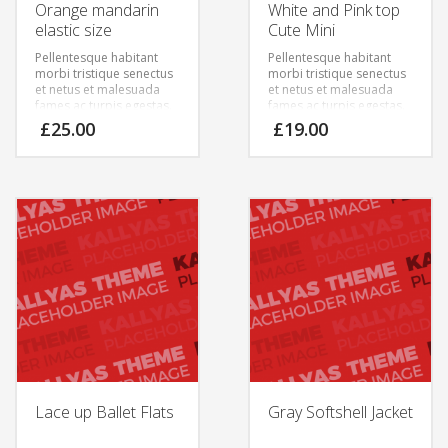
Orange mandarin
White and Pink top
elastic size
Cute Mini
Pellentesque habitant
Pellentesque habitant
morbi tristique senectus
morbi tristique senectus
et netus et malesuada
et netus et malesuada
fames ac turpis egestas.
fames ac turpis egestas.
Vestibulum tortor quam,
Vestibulum tortor quam,
£
25.00
£
19.00
feugiat vitae, ultricies
feugiat vitae, ultricies
eget, tempor sit amet,
eget, tempor sit amet,
ante. Donec eu libero sit
ante. Donec eu libero sit
amet quam egestas
amet quam egestas
semper. Aenean ultricies
semper. Aenean ultricies
mi vitae est. Mauris
mi vitae est. Mauris
placerat eleifend leo.
placerat eleifend leo.
Lace up Ballet Flats
Gray Softshell Jacket