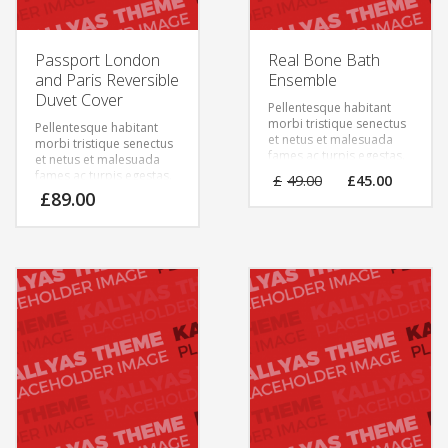
Passport London
Real Bone Bath
and Paris Reversible
Ensemble
Duvet Cover
Pellentesque habitant
morbi tristique senectus
Pellentesque habitant
et netus et malesuada
morbi tristique senectus
fames ac turpis egestas.
et netus et malesuada
Vestibulum tortor quam,
fames ac turpis egestas.
£
49.00
£
45.00
feugiat vitae, ultricies
Vestibulum tortor quam,
£
89.00
eget, tempor sit amet,
feugiat vitae, ultricies
ante. Donec eu libero sit
eget, tempor sit amet,
amet quam egestas
ante. Donec eu libero sit
semper. Aenean ultricies
amet quam egestas
mi vitae est. Mauris
semper. Aenean ultricies
placerat eleifend leo.
mi vitae est. Mauris
placerat eleifend leo.