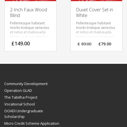
2-Inch Faux Wood
Duvet Cover Set in
Blind
White
Pellentesque habitant
Pellentesque habitant
morbi tristique senectus
morbi tristique senectus
et netus et malesuada
et netus et malesuada
fames ac turpis egestas.
fames ac turpis egestas.
Vestibulum tortor quam,
Vestibulum tortor quam,
£
149.00
£
89.00
£
79.00
feugiat vitae, ultricies
feugiat vitae, ultricies
eget, tempor sit amet,
eget, tempor sit amet,
ante. Donec eu libero sit
ante. Donec eu libero sit
amet quam egestas
amet quam egestas
semper. Aenean ultricies
semper. Aenean ultricies
mi vitae est. Mauris
mi vitae est. Mauris
placerat eleifend leo.
placerat eleifend leo.
Community Development
Operation GLAD
The Tabitha Project
Vocational School
OOADI Undergraduate
Scholarship
Micro Credit Scheme Application