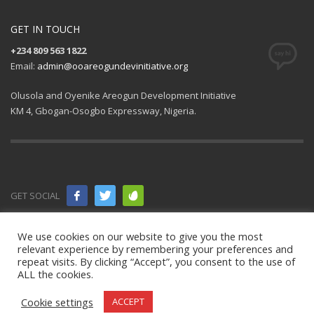
GET IN TOUCH
+234 809 563 1822
Email:
admin@ooareogundevinitiative.org
Olusola and Oyenike Areogun Development Initiative
KM 4, Gbogan-Osogbo Expressway, Nigeria.
GET SOCIAL
© 2021 All
We use cookies on our website to give you the most
relevant experience by remembering your preferences and
rights
repeat visits. By clicking “Accept”, you consent to the use of
ALL the cookies.
reserved.
OOAD Initiative
.
Cookie settings
ACCEPT