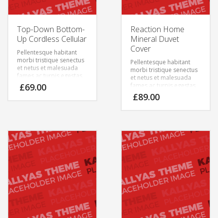
Top-Down Bottom-
Reaction Home
Up Cordless Cellular
Mineral Duvet
Cover
Pellentesque habitant
morbi tristique senectus
Pellentesque habitant
et netus et malesuada
morbi tristique senectus
fames ac turpis egestas.
et netus et malesuada
Vestibulum tortor quam,
£
69.00
fames ac turpis egestas.
feugiat vitae, ultricies
Vestibulum tortor quam,
£
89.00
eget, tempor sit amet,
feugiat vitae, ultricies
ante. Donec eu libero sit
eget, tempor sit amet,
amet quam egestas
ante. Donec eu libero sit
semper. Aenean ultricies
amet quam egestas
mi vitae est. Mauris
semper. Aenean ultricies
placerat eleifend leo.
mi vitae est. Mauris
placerat eleifend leo.