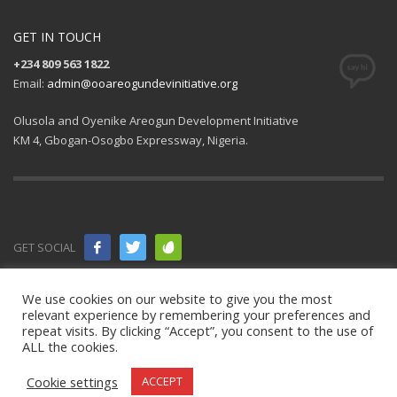
GET IN TOUCH
+234 809 563 1822
Email:
admin@ooareogundevinitiative.org
Olusola and Oyenike Areogun Development Initiative
KM 4, Gbogan-Osogbo Expressway, Nigeria.
GET SOCIAL
© 2021 All
We use cookies on our website to give you the most
relevant experience by remembering your preferences and
rights
repeat visits. By clicking “Accept”, you consent to the use of
ALL the cookies.
reserved.
OOAD Initiative
.
Cookie settings
ACCEPT