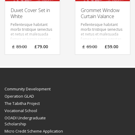
Duvet Cover Set in
Grommet Window
White
Curtain Valance
Pellentesque habitant
Pellentesque habitant
morbi tristique senectus
morbi tristique senectus
et netus et malesuada
et netus et malesuada
fames ac turpis egestas.
fames ac turpis egestas.
Vestibulum tortor quam,
Vestibulum tortor quam,
£
89.00
£
79.00
£
69.00
£
59.00
feugiat vitae, ultricies
feugiat vitae, ultricies
eget, tempor sit amet,
eget, tempor sit amet,
ante. Donec eu libero sit
ante. Donec eu libero sit
amet quam egestas
amet quam egestas
semper. Aenean ultricies
semper. Aenean ultricies
mi vitae est. Mauris
mi vitae est. Mauris
placerat eleifend leo.
placerat eleifend leo.
Community Development
Operation GLAD
The Tabitha Project
Vocational School
OOADI Undergraduate
Scholarship
Micro Credit Scheme Application