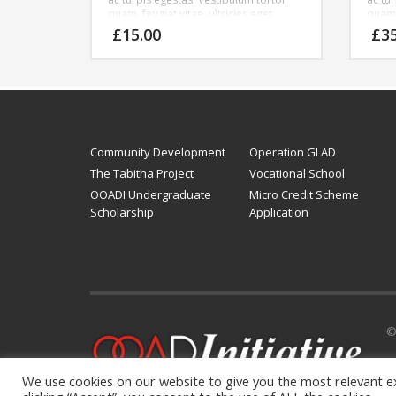
quam, feugiat vitae, ultricies eget,
quam, 
tempor sit amet, ante. Donec eu libero
tempo
£
15.00
£
3
sit amet quam egestas semper.
sit a
Aenean ultricies mi vitae est. Mauris
Aenean
placerat eleifend leo.
placer
Community Development
Operation GLAD
The Tabitha Project
Vocational School
OOADI Undergraduate
Micro Credit Scheme
Scholarship
Application
©
We use cookies on our website to give you the most relevant e