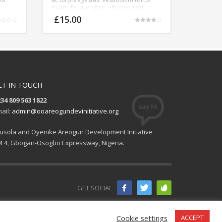
quam, feugiat vitae, ultricies eget,
libero
tempor sit amet, ante. Donec eu libero
£
15.00
sit amet quam egestas semper.
d
Rated
ris
Aenean ultricies mi vitae est. Mauris
4.00
out of 5
placerat eleifend leo.
ET IN TOUCH
34 809 563 1822
ail:
admin@ooareogundevinitiative.org
usola and Oyenike Areogun Development Initiative
 4, Gbogan-Osogbo Expressway, Nigeria.
GET SOCIAL
Cookie settings
ACCEPT