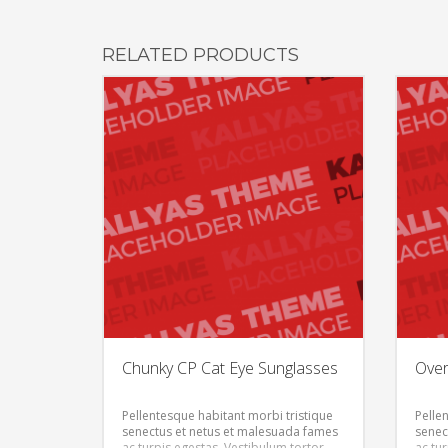
RELATED PRODUCTS
Chunky CP Cat Eye Sunglasses
Over
Pellentesque habitant morbi tristique
Pelle
senectus et netus et malesuada fames
senec
ac turpis egestas. Vestibulum tortor
ac tu