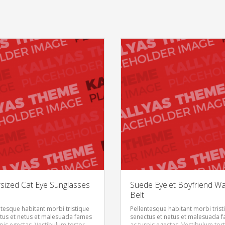
sized Cat Eye Sunglasses
Suede Eyelet Boyfriend Wa
Belt
ntesque habitant morbi tristique
Pellentesque habitant morbi trist
tus et netus et malesuada fames
senectus et netus et malesuada 
rpis egestas. Vestibulum tortor
ac turpis egestas. Vestibulum tor