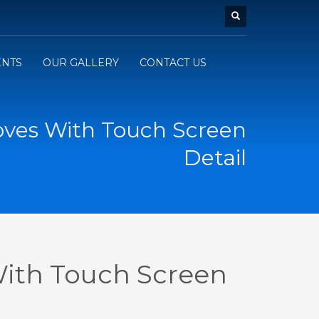
ENTS
OUR GALLERY
CONTACT US
oves With Touch Screen
Detail
With Touch Screen