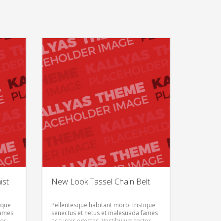
ist
New Look Tassel Chain Belt
ique
Pellentesque habitant morbi tristique
fames
senectus et netus et malesuada fames
tor
ac turpis egestas. Vestibulum tortor